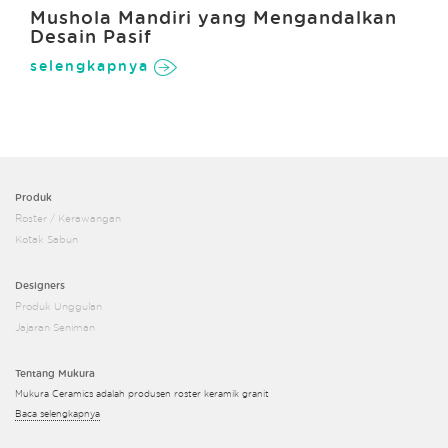
Mushola Mandiri yang Mengandalkan
Desain Pasif
selengkapnya
Produk
Roster / Kerawangan
Kotak Sabun
Designers
Produk Unggulan
Jajaran Seniman
Tentang Mukura
Mukura Ceramics adalah produsen roster keramik granit
Baca selengkapnya