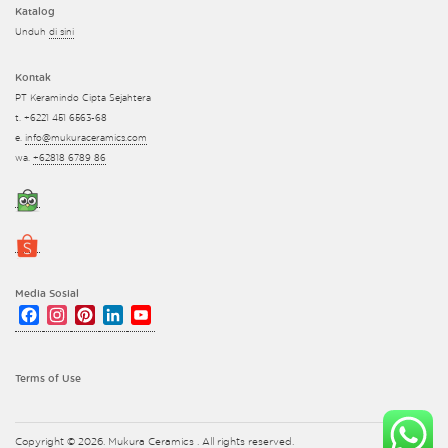
Katalog
Unduh
di sini
Kontak
PT Keramindo Cipta Sejahtera
t. +6221 451 6563-68
e.
info@mukuraceramics.com
wa.
+62818 6789 86
Media Sosial
Facebook
Instagram
Pinterest
LinkedIn
YouTube
Channel
Terms of Use
Copyright © 2026. Mukura Ceramics . All rights reserved.