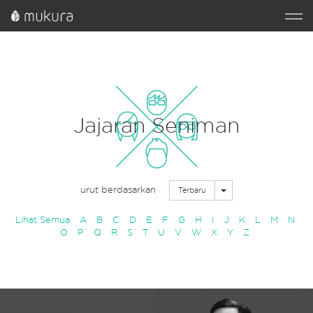
Jajaran Seniman
urut berdasarkan
Toggle Dropdown
Terbaru
Lihat Semua
A
B
C
D
E
F
G
H
I
J
K
L
M
N
O
P
Q
R
S
T
U
V
W
X
Y
Z