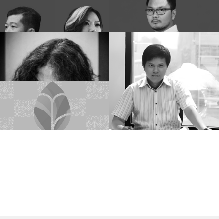
DMDIO
Muhammad
Sagitha
Irianto
Zenin
Purnomo
Adrian
Hadi
Mukura
Creative
Team