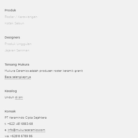
Produk
Roster / Kerawangan
Kotak Sabun
Designers
Produk Unggulan
Jajaran Seniman
Tentang Mukura
Mukura Ceramics adalah produsen roster keramik granit
Baca selengkapnya
Katalog
Unduh
di sini
Kontak
PT Keramindo Cipta Sejahtera
t. +6221 451 6563-68
e.
info@mukuraceramics.com
wa.
+62818 6789 86