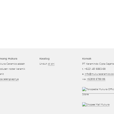
ntang Mukura
Katalog
Kontak
kura Ceramics adalah
Unduh
di sini
PT Keramindo Cipta Sejaht
odusen roster keramik
t. +6221 451 6563-68
anit
e.
info@mukuraceramics.c
ca selengkapnya
wa.
+62818 6789 86