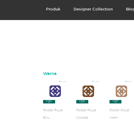
Produk
Designer Collection
Blo
Warna
Roster Royal
Roster Royal
Roster Royal
Biru
Cokelat
Krem