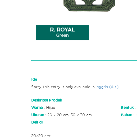
Ide
Sorry, this entry is only available in
Inggris (A.s.)
.
Deskripsi Produk
Warna
: Hijau
Bentuk
:
Ukuran
: 20 x 20 cm; 30 x 30 cm
Bahan
: 
Beli di
:
20×20 cm: