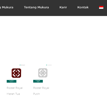
g Mukura
Tentang Mukura
Karir
Kontak
Roster Royal
Roster Royal
Merah Tua
Putih