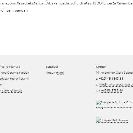
r maupun fasad eksterior. Dibakar pada suhu di atas 1000°C serta tahan bah
di luar ruangan.
ntang Mukura
Katalog
Kontak
kura Ceramics adalah
Unduh
di sini
PT Keramindo Cipta Sejaht
odusen roster keramik
t. +6221 451 6563-68
anit
e.
info@mukuraceramics.c
ca selengkapnya
wa.
+62818 6789 86