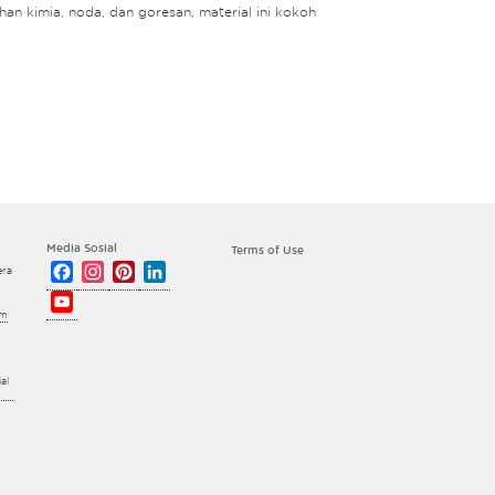
an kimia, noda, dan goresan, material ini kokoh
Media Sosial
Terms of Use
Facebook
Instagram
Pinterest
LinkedIn
era
YouTube
om
Channel