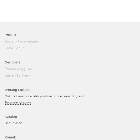
Produk
Roster / Kerawangan
Kotak Sabun
Designers
Produk Unggulan
Jajaran Seniman
Tentang Mukura
Mukura Ceramics adalah produsen roster keramik granit
Baca selengkapnya
Katalog
Unduh
di sini
Kontak