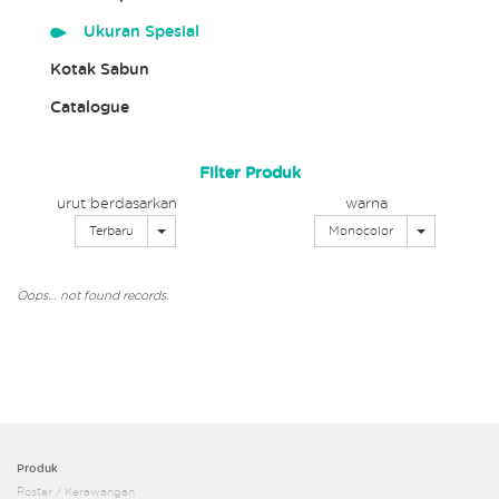
Ukuran Spesial
Kotak Sabun
Catalogue
Filter Produk
urut berdasarkan
warna
Toggle Dropdown
Toggle Dro
Terbaru
Monocolor
Oops… not found records.
Produk
Roster / Kerawangan