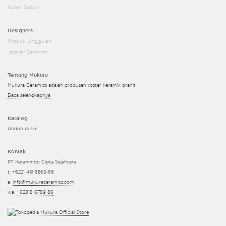
Kotak Sabun
Designers
Produk Unggulan
Jajaran Seniman
Tentang Mukura
Mukura Ceramics adalah produsen roster keramik granit
Baca selengkapnya
Katalog
Unduh
di sini
Kontak
PT Keramindo Cipta Sejahtera
t. +6221 451 6563-68
e.
info@mukuraceramics.com
wa.
+62818 6789 86