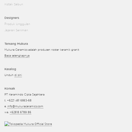
Kotak Sabun
Designers
Produk Unggulan
Jajaran Seniman
Tentang Mukura
Mukura Ceramics adalah produsen roster keramik granit
Baca selengkapnya
Katalog
Unduh
di sini
Kontak
PT Keramindo Cipta Sejahtera
t. +6221 451 6563-68
e.
info@mukuraceramics.com
wa.
+62818 6789 86