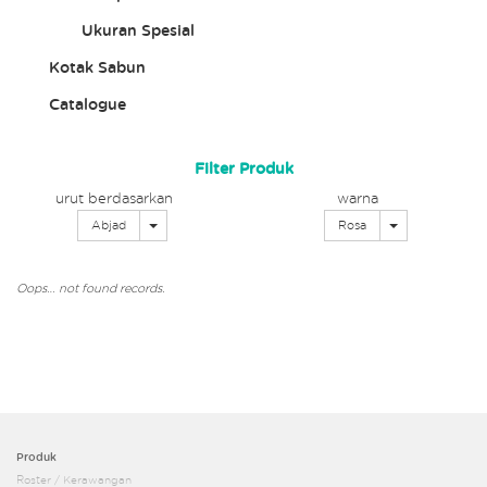
Ukuran Spesial
Kotak Sabun
Catalogue
Filter Produk
urut berdasarkan
warna
Toggle Dropdown
Toggle Dropdo
Abjad
Rosa
Oops… not found records.
Produk
Roster / Kerawangan