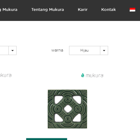
g Mukura
Tentang Mukura
Karir
Kontak
warna
Toggle Dropdown
Toggle Dropdown
Hijau